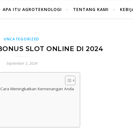
APA ITU AGROTEKNOLOGI
TENTANG KAMI
KEBIJ
UNCATEGORIZED
BONUS SLOT ONLINE DI 2024
September 3, 2024
e: Cara Meningkatkan Kemenangan Anda