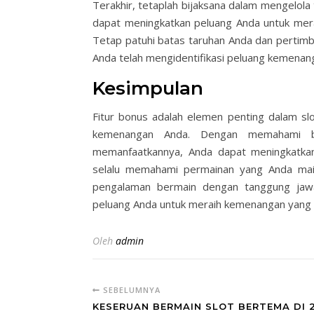
Terakhir, tetaplah bijaksana dalam mengelola
dapat meningkatkan peluang Anda untuk mer
Tetap patuhi batas taruhan Anda dan pertimb
Anda telah mengidentifikasi peluang kemenang
Kesimpulan
Fitur bonus adalah elemen penting dalam sl
kemenangan Anda. Dengan memahami bag
memanfaatkannya, Anda dapat meningkatkan
selalu memahami permainan yang Anda main
pengalaman bermain dengan tanggung jawa
peluang Anda untuk meraih kemenangan yang 
Oleh
admin
SEBELUMNYA
KESERUAN BERMAIN SLOT BERTEMA DI 