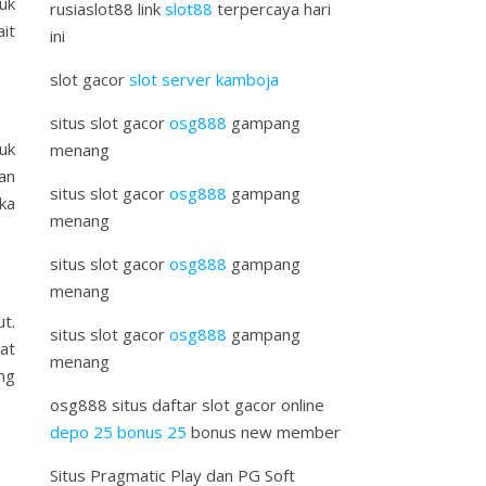
uk
rusiaslot88 link
slot88
terpercaya hari
it
ini
slot gacor
slot server kamboja
situs slot gacor
osg888
gampang
uk
menang
an
situs slot gacor
osg888
gampang
ka
menang
situs slot gacor
osg888
gampang
menang
t.
situs slot gacor
osg888
gampang
at
menang
ng
osg888 situs daftar slot gacor online
depo 25 bonus 25
bonus new member
Situs Pragmatic Play dan PG Soft