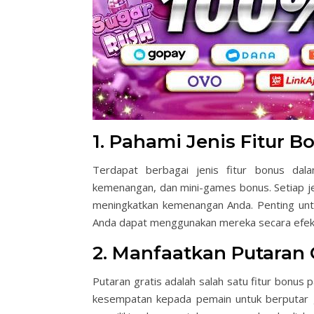
1. Pahami Jenis Fitur B
Terdapat berbagai jenis fitur bonus dalam
kemenangan, dan mini-games bonus. Setiap jen
meningkatkan kemenangan Anda. Penting unt
Anda dapat menggunakan mereka secara efekt
2. Manfaatkan Putaran 
Putaran gratis adalah salah satu fitur bonus 
kesempatan kepada pemain untuk berputar 