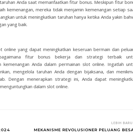
 taruhan Anda saat memanfaatkan fitur bonus. Meskipun fitur bon
aih kemenangan, mereka tidak menjamin kemenangan setiap saa
angkan untuk meningkatkan taruhan hanya ketika Anda yakin bah
an yang baik.
ot online yang dapat meningkatkan keseruan bermain dan pelua
aimana fitur bonus bekerja dan strategi terbaik unt
 kemenangan Anda dalam permainan slot online. Ingatlah unt
kan, mengelola taruhan Anda dengan bijaksana, dan menikma
b. Dengan menerapkan strategi ini, Anda dapat meningkatk
menguntungkan dalam slot online.
LEBIH BAR
2024
MEKANISME REVOLUSIONER PELUANG BES