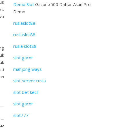
us
Demo Slot
Gacor x500 Daftar Akun Pro
t.
Demo
wa
rusiaslot88
rusiaslot88
rusia slot88
ng
uk
slot gacor
uk
mahjong ways
ti
an
slot server rusia
slot bet kecil
slot gacor
slot777
U
AR