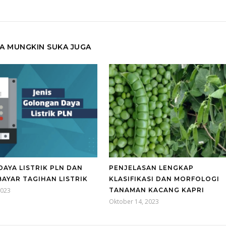
A MUNGKIN SUKA JUGA
DAYA LISTRIK PLN DAN
PENJELASAN LENGKAP
BAYAR TAGIHAN LISTRIK
KLASIFIKASI DAN MORFOLOGI
2023
TANAMAN KACANG KAPRI
Oktober 14, 2023