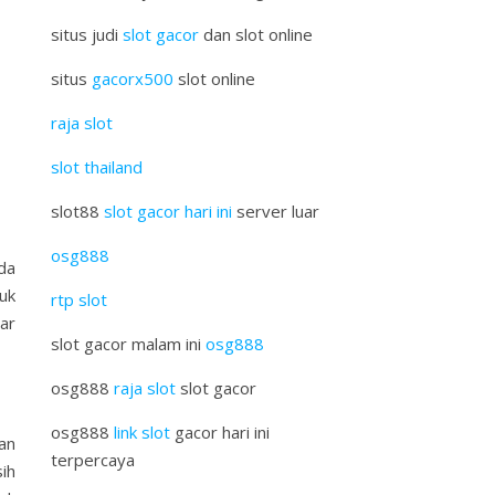
situs judi
slot gacor
dan slot online
situs
gacorx500
slot online
raja slot
slot thailand
slot88
slot gacor hari ini
server luar
osg888
da
uk
rtp slot
ar
slot gacor malam ini
osg888
osg888
raja slot
slot gacor
osg888
link slot
gacor hari ini
an
terpercaya
ih