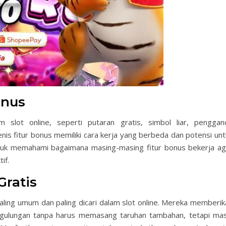
onus
 slot online, seperti putaran gratis, simbol liar, penggan
is fitur bonus memiliki cara kerja yang berbeda dan potensi unt
uk memahami bagaimana masing-masing fitur bonus bekerja ag
if.
Gratis
paling umum dan paling dicari dalam slot online. Mereka memberik
gulungan tanpa harus memasang taruhan tambahan, tetapi mas