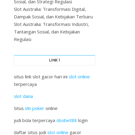
Sosial, dan Strategi Regulasi
Slot Australia: Transformasi Digital,
Dampak Sosial, dan Kebijakan Terbaru
Slot Australia: Transformasi Industri,
Tantangan Sosial, dan Kebijakan
Regulasi
LINK 1
situs link slot gacor hari ini
slot online
terpercaya
slot dana
Situs
idn poker
online
judi bola terpercaya
sbobet88
login
daftar situs judi
slot online
gacor