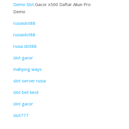
Demo Slot
Gacor x500 Daftar Akun Pro
Demo
rusiaslot88
rusiaslot88
rusia slot88
slot gacor
mahjong ways
slot server rusia
slot bet kecil
slot gacor
slot777