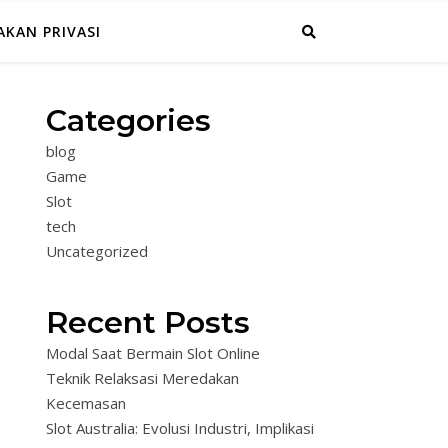
AKAN PRIVASI
Categories
blog
Game
Slot
tech
Uncategorized
Recent Posts
Modal Saat Bermain Slot Online
Teknik Relaksasi Meredakan
Kecemasan
Slot Australia: Evolusi Industri, Implikasi