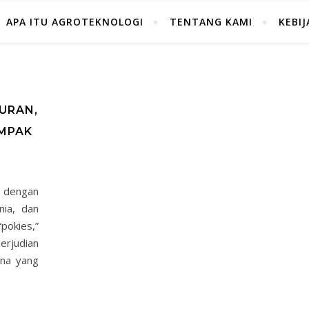
APA ITU AGROTEKNOLOGI
TENTANG KAMI
KEBIJ
BURAN,
MPAK
a dengan
nia, dan
“pokies,”
rjudian
ena yang