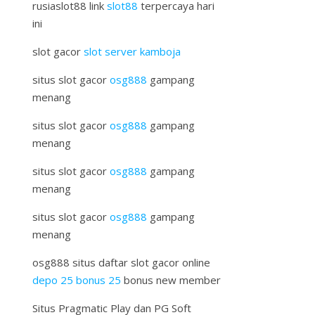
rusiaslot88 link
slot88
terpercaya hari
ini
slot gacor
slot server kamboja
situs slot gacor
osg888
gampang
menang
situs slot gacor
osg888
gampang
menang
situs slot gacor
osg888
gampang
menang
situs slot gacor
osg888
gampang
menang
osg888 situs daftar slot gacor online
depo 25 bonus 25
bonus new member
Situs Pragmatic Play dan PG Soft