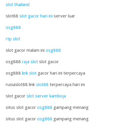
slot thailand
slot88
slot gacor hari ini
server luar
osg888
rtp slot
slot gacor malam ini
osg888
osg888
raja slot
slot gacor
osg888
link slot
gacor hari ini terpercaya
rusiaslot88 link
slot88
terpercaya hari ini
slot gacor
slot server kamboja
situs slot gacor
osg888
gampang menang
situs slot gacor
osg888
gampang menang