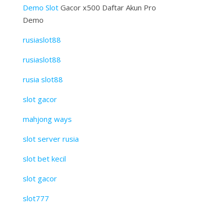
Demo Slot
Gacor x500 Daftar Akun Pro
Demo
rusiaslot88
rusiaslot88
rusia slot88
slot gacor
mahjong ways
slot server rusia
slot bet kecil
slot gacor
slot777