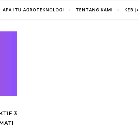
APA ITU AGROTEKNOLOGI
TENTANG KAMI
KEBIJ
KTIF 3
 MATI