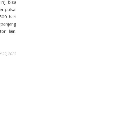
ri) bisa
r pulsa.
500 hari
rpanjang
or lain.
i 29, 2023