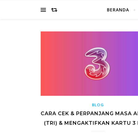
BERANDA
BLOG
CARA CEK & PERPANJANG MASA A
(TRI) & MENGAKTIFKAN KARTU 3