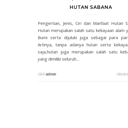
HUTAN SABANA
Pengertian, Jenis, Ciri dan Manfaat Hutan 
Hutan merupakan salah satu kekayaan alam 
Bumi serta dijuluki juga sebagai para par
Artinya, tanpa adanya hutan serta kekay
saja,hutan juga merupakan salah satu ke
yang dimiliki seluruh…
Oleh
admin
Oktobe