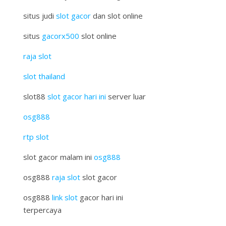
situs judi
slot gacor
dan slot online
situs
gacorx500
slot online
raja slot
slot thailand
slot88
slot gacor hari ini
server luar
osg888
rtp slot
slot gacor malam ini
osg888
osg888
raja slot
slot gacor
osg888
link slot
gacor hari ini
terpercaya