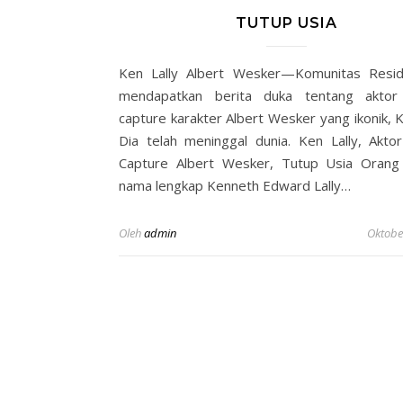
TUTUP USIA
Ken Lally Albert Wesker—Komunitas Resid
mendapatkan berita duka tentang aktor
capture karakter Albert Wesker yang ikonik, K
Dia telah meninggal dunia. Ken Lally, Akto
Capture Albert Wesker, Tutup Usia Orang
nama lengkap Kenneth Edward Lally…
Oleh
admin
Oktobe