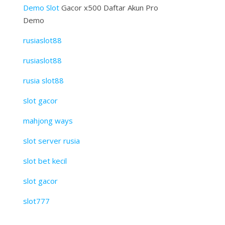
Demo Slot
Gacor x500 Daftar Akun Pro
Demo
rusiaslot88
rusiaslot88
rusia slot88
slot gacor
mahjong ways
slot server rusia
slot bet kecil
slot gacor
slot777