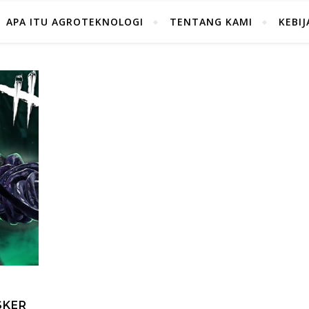
APA ITU AGROTEKNOLOGI
TENTANG KAMI
KEBIJ
SKER