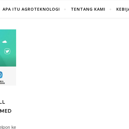
APA ITU AGROTEKNOLOGI
TENTANG KAMI
KEBIJ
LL
SMED
elpon ke