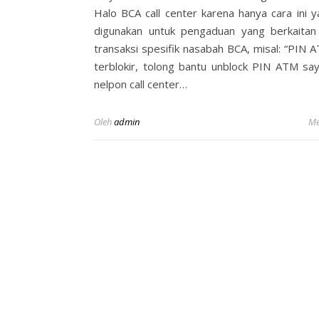
Halo BCA call center karena hanya cara ini y
digunakan untuk pengaduan yang berkaita
transaksi spesifik nasabah BCA, misal: “PIN 
terblokir, tolong bantu unblock PIN ATM saya
nelpon call center…
Oleh
admin
Me