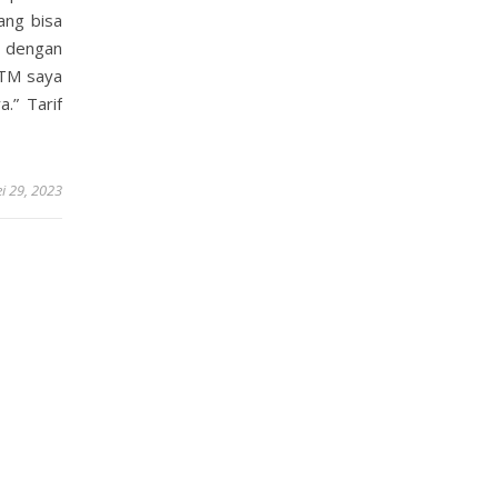
ang bisa
n dengan
ATM saya
.” Tarif
i 29, 2023