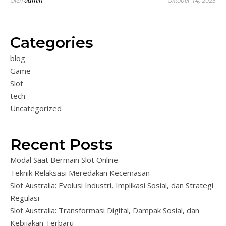
Oleh
admin
Oktober 14, 2023
Categories
blog
Game
Slot
tech
Uncategorized
Recent Posts
Modal Saat Bermain Slot Online
Teknik Relaksasi Meredakan Kecemasan
Slot Australia: Evolusi Industri, Implikasi Sosial, dan Strategi
Regulasi
Slot Australia: Transformasi Digital, Dampak Sosial, dan
Kebijakan Terbaru