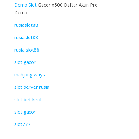
Demo Slot
Gacor x500 Daftar Akun Pro
Demo
rusiaslot88
rusiaslot88
rusia slot88
slot gacor
mahjong ways
slot server rusia
slot bet kecil
slot gacor
slot777