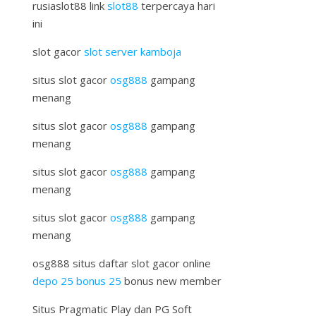
rusiaslot88 link
slot88
terpercaya hari
ini
slot gacor
slot server kamboja
situs slot gacor
osg888
gampang
menang
situs slot gacor
osg888
gampang
menang
situs slot gacor
osg888
gampang
menang
situs slot gacor
osg888
gampang
menang
osg888 situs daftar slot gacor online
depo 25 bonus 25
bonus new member
Situs Pragmatic Play dan PG Soft