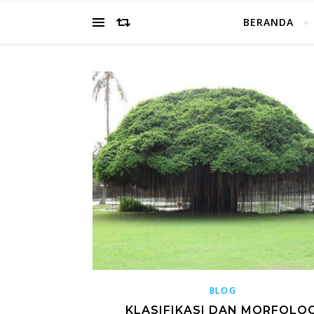
BERANDA
BLOG
KLASIFIKASI DAN MORFOLOG