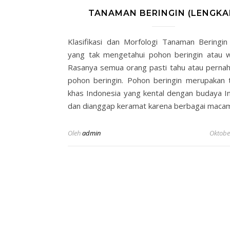
TANAMAN BERINGIN (LENGKA
Klasifikasi dan Morfologi Tanaman Beringin
yang tak mengetahui pohon beringin atau w
Rasanya semua orang pasti tahu atau pernah
pohon beringin. Pohon beringin merupakan
khas Indonesia yang kental dengan budaya I
dan dianggap keramat karena berbagai mac
Oleh
admin
Oktobe