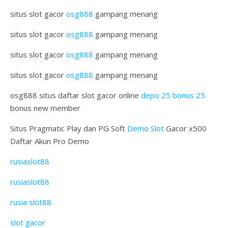
situs slot gacor
osg888
gampang menang
situs slot gacor
osg888
gampang menang
situs slot gacor
osg888
gampang menang
situs slot gacor
osg888
gampang menang
osg888 situs daftar slot gacor online
depo 25 bonus 25
bonus new member
Situs Pragmatic Play dan PG Soft
Demo Slot
Gacor x500
Daftar Akun Pro Demo
rusiaslot88
rusiaslot88
rusia slot88
slot gacor