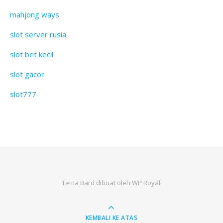
mahjong ways
slot server rusia
slot bet kecil
slot gacor
slot777
Tema Bard dibuat oleh
WP Royal
.
KEMBALI KE ATAS