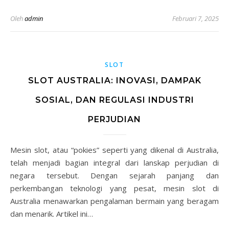
Oleh
admin
Februari 7, 2025
SLOT
SLOT AUSTRALIA: INOVASI, DAMPAK
SOSIAL, DAN REGULASI INDUSTRI
PERJUDIAN
Mesin slot, atau “pokies” seperti yang dikenal di Australia,
telah menjadi bagian integral dari lanskap perjudian di
negara tersebut. Dengan sejarah panjang dan
perkembangan teknologi yang pesat, mesin slot di
Australia menawarkan pengalaman bermain yang beragam
dan menarik. Artikel ini…