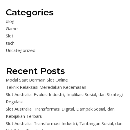
Categories
blog
Game
Slot
tech
Uncategorized
Recent Posts
Modal Saat Bermain Slot Online
Teknik Relaksasi Meredakan Kecemasan
Slot Australia: Evolusi Industri, Implikasi Sosial, dan Strategi
Regulasi
Slot Australia: Transformasi Digital, Dampak Sosial, dan
Kebijakan Terbaru
Slot Australia: Transformasi Industri, Tantangan Sosial, dan