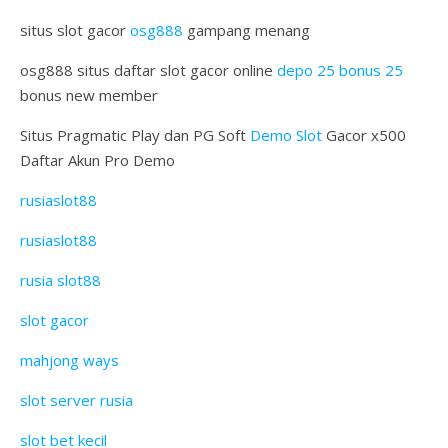
situs slot gacor
osg888
gampang menang
osg888 situs daftar slot gacor online
depo 25 bonus 25
bonus new member
Situs Pragmatic Play dan PG Soft
Demo Slot
Gacor x500
Daftar Akun Pro Demo
rusiaslot88
rusiaslot88
rusia slot88
slot gacor
mahjong ways
slot server rusia
slot bet kecil