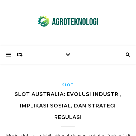
SLOT
SLOT AUSTRALIA: EVOLUSI INDUSTRI,
IMPLIKASI SOSIAL, DAN STRATEGI
REGULASI
Mesin slot, atau lebih dikenal dengan sebutan “pokies” di