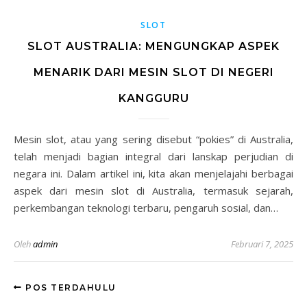
SLOT
SLOT AUSTRALIA: MENGUNGKAP ASPEK
MENARIK DARI MESIN SLOT DI NEGERI
KANGGURU
Mesin slot, atau yang sering disebut “pokies” di Australia,
telah menjadi bagian integral dari lanskap perjudian di
negara ini. Dalam artikel ini, kita akan menjelajahi berbagai
aspek dari mesin slot di Australia, termasuk sejarah,
perkembangan teknologi terbaru, pengaruh sosial, dan…
Oleh
admin
Februari 7, 2025
POS TERDAHULU