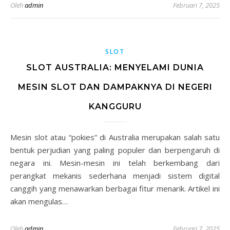
Oleh
admin
Februari 7, 2025
SLOT
SLOT AUSTRALIA: MENYELAMI DUNIA
MESIN SLOT DAN DAMPAKNYA DI NEGERI
KANGGURU
Mesin slot atau “pokies” di Australia merupakan salah satu
bentuk perjudian yang paling populer dan berpengaruh di
negara ini. Mesin-mesin ini telah berkembang dari
perangkat mekanis sederhana menjadi sistem digital
canggih yang menawarkan berbagai fitur menarik. Artikel ini
akan mengulas…
Oleh
admin
Februari 7, 2025