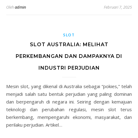
Oleh
admin
Februari 7, 2025
SLOT
SLOT AUSTRALIA: MELIHAT
PERKEMBANGAN DAN DAMPAKNYA DI
INDUSTRI PERJUDIAN
Mesin slot, yang dikenal di Australia sebagai “pokies,” telah
menjadi salah satu bentuk perjudian yang paling dominan
dan berpengaruh di negara ini. Seiring dengan kemajuan
teknologi dan perubahan regulasi, mesin slot terus
berkembang, mempengaruhi ekonomi, masyarakat, dan
perilaku perjudian. Artikel…