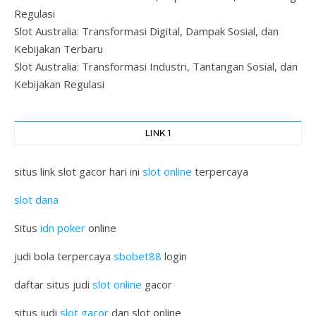
Regulasi
Slot Australia: Transformasi Digital, Dampak Sosial, dan
Kebijakan Terbaru
Slot Australia: Transformasi Industri, Tantangan Sosial, dan
Kebijakan Regulasi
LINK 1
situs link slot gacor hari ini
slot online
terpercaya
slot dana
Situs
idn poker
online
judi bola terpercaya
sbobet88
login
daftar situs judi
slot online
gacor
situs judi
slot gacor
dan slot online