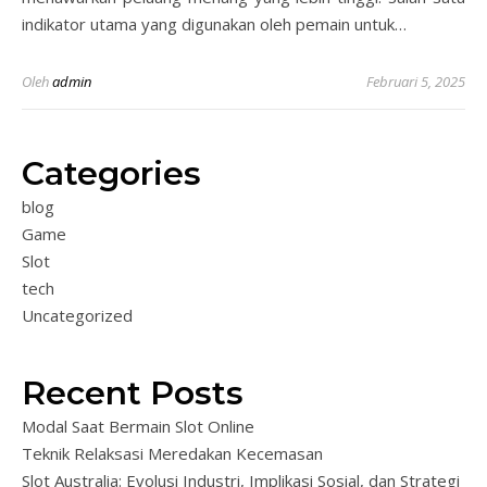
indikator utama yang digunakan oleh pemain untuk…
Oleh
admin
Februari 5, 2025
Categories
blog
Game
Slot
tech
Uncategorized
Recent Posts
Modal Saat Bermain Slot Online
Teknik Relaksasi Meredakan Kecemasan
Slot Australia: Evolusi Industri, Implikasi Sosial, dan Strategi