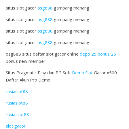
situs slot gacor
osg888
gampang menang
situs slot gacor
osg888
gampang menang
situs slot gacor
osg888
gampang menang
situs slot gacor
osg888
gampang menang
osg888 situs daftar slot gacor online
depo 25 bonus 25
bonus new member
Situs Pragmatic Play dan PG Soft
Demo Slot
Gacor x500
Daftar Akun Pro Demo
rusiaslot88
rusiaslot88
rusia slot88
slot gacor