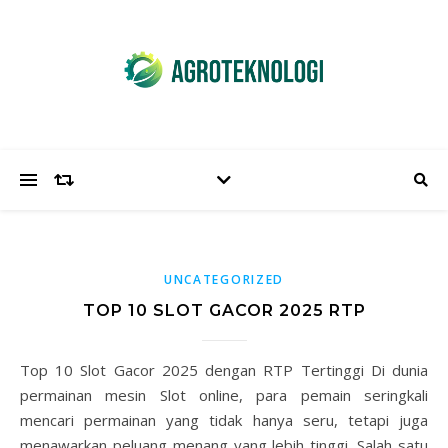
UNCATEGORIZED
TOP 10 SLOT GACOR 2025 RTP
Top 10 Slot Gacor 2025 dengan RTP Tertinggi Di dunia
permainan mesin Slot online, para pemain seringkali
mencari permainan yang tidak hanya seru, tetapi juga
menawarkan peluang menang yang lebih tinggi. Salah satu