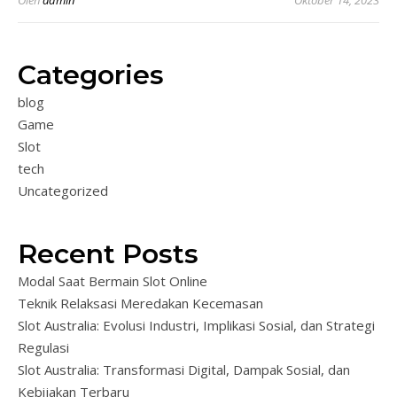
Oleh
admin
Oktober 14, 2023
Categories
blog
Game
Slot
tech
Uncategorized
Recent Posts
Modal Saat Bermain Slot Online
Teknik Relaksasi Meredakan Kecemasan
Slot Australia: Evolusi Industri, Implikasi Sosial, dan Strategi
Regulasi
Slot Australia: Transformasi Digital, Dampak Sosial, dan
Kebijakan Terbaru