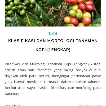
BLOG
KLASIFIKASI DAN MORFOLOGI TANAMAN
KOPI (LENGKAP)
Klasifikasi dan Morfologi Tanaman Kopi (Lengkap) – Kopi
adalah salah satu tanaman yang paling banyak di budi
dayakan oleh para petani, mengingat permintaan pasar
yang banyak meskipun termasuk dalam tanaman tahunan.
Berikut akan saya jelaskan klasifikasi dan morfologi pada
tanaman…