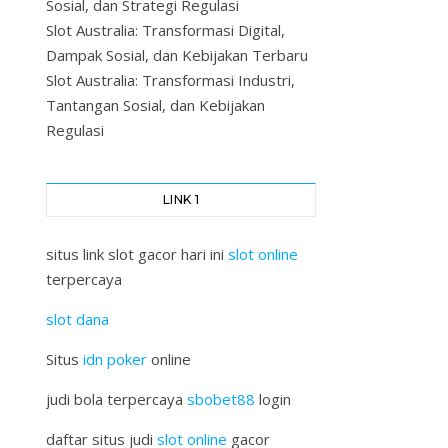
Sosial, dan Strategi Regulasi
Slot Australia: Transformasi Digital,
Dampak Sosial, dan Kebijakan Terbaru
Slot Australia: Transformasi Industri,
Tantangan Sosial, dan Kebijakan
Regulasi
LINK 1
situs link slot gacor hari ini
slot online
terpercaya
slot dana
Situs
idn poker
online
judi bola terpercaya
sbobet88
login
daftar situs judi
slot online
gacor