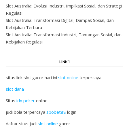
Slot Australia: Evolusi Industri, Implikasi Sosial, dan Strategi
Regulasi
Slot Australia: Transformasi Digital, Dampak Sosial, dan
Kebijakan Terbaru
Slot Australia: Transformasi Industri, Tantangan Sosial, dan
Kebijakan Regulasi
LINK 1
situs link slot gacor hari ini
slot online
terpercaya
slot dana
Situs
idn poker
online
judi bola terpercaya
sbobet88
login
daftar situs judi
slot online
gacor