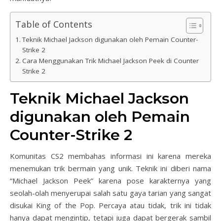
Table of Contents
Teknik Michael Jackson digunakan oleh Pemain Counter-
Strike 2
Cara Menggunakan Trik Michael Jackson Peek di Counter
Strike 2
Teknik Michael Jackson
digunakan oleh Pemain
Counter-Strike 2
Komunitas CS2 membahas informasi ini karena mereka
menemukan trik bermain yang unik. Teknik ini diberi nama
“Michael Jackson Peek” karena pose karakternya yang
seolah-olah menyerupai salah satu gaya tarian yang sangat
disukai King of the Pop. Percaya atau tidak, trik ini tidak
hanya dapat mengintip, tetapi juga dapat bergerak sambil