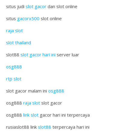
situs judi
slot gacor
dan slot online
situs
gacorx500
slot online
raja slot
slot thailand
slot88
slot gacor hari ini
server luar
osg888
rtp slot
slot gacor malam ini
osg888
osg888
raja slot
slot gacor
osg888
link slot
gacor hari ini terpercaya
rusiaslot88 link
slot88
terpercaya hari ini