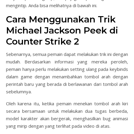
mengintip. Anda bisa melihatnya di bawah ini.
Cara Menggunakan Trik
Michael Jackson Peek di
Counter Strike 2
Sebenarnya, semua pemain dapat melakukan trik ini dengan
mudah. Berdasarkan informasi yang mereka peroleh,
pemain hanya perlu melakukan setting ulang pada keybinds
dalam game dengan menambahkan tombol arah dengan
perintah baru yang berada di berlawanan dari tombol arah
sebelumnya.
Oleh karena itu, ketika pemain menekan tombol arah kiri
secara bersamaan untuk melakukan dua tugas berbeda,
model karakter akan bergerak, menghasilkan bug animasi
yang mirip dengan yang terlihat pada video di atas.