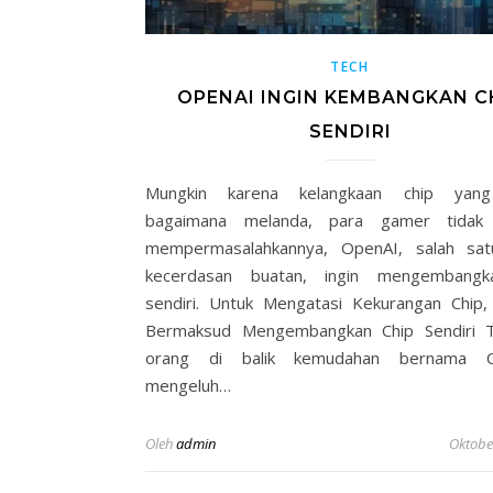
TECH
OPENAI INGIN KEMBANGKAN C
SENDIRI
Mungkin karena kelangkaan chip yan
bagaimana melanda, para gamer tidak t
mempermasalahkannya, OpenAI, salah satu
kecerdasan buatan, ingin mengembangk
sendiri. Untuk Mengatasi Kekurangan Chip
Bermaksud Mengembangkan Chip Sendiri T
orang di balik kemudahan bernama 
mengeluh…
Oleh
admin
Oktobe