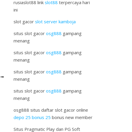
rusiaslot88 link
slot88
terpercaya hari
ini
slot gacor
slot server kamboja
situs slot gacor
osg888
gampang
menang
situs slot gacor
osg888
gampang
menang
situs slot gacor
osg888
gampang
U
menang
situs slot gacor
osg888
gampang
menang
osg888 situs daftar slot gacor online
depo 25 bonus 25
bonus new member
Situs Pragmatic Play dan PG Soft