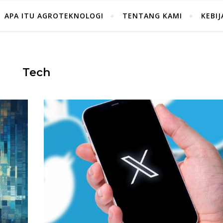
APA ITU AGROTEKNOLOGI
TENTANG KAMI
KEBIJ
Tech