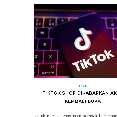
TECH
TIKTOK SHOP DIKABARKAN A
KEMBALI BUKA
Untuk mereka yang ingin kembali berbelanja