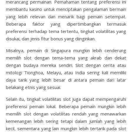
merancang permainan. Pemahaman tentang preferensi ini
membantu kasino untuk menciptakan pengalaman bermain
yang lebih relevan dan menarik bagi pemain setempat.
Beberapa faktor yang dipertimbangkan termasuk
preferensi terhadap tema tertentu, tingkat volatilitas yang
disukai, dan jenis fitur bonus yang diinginkan.
Misalnya, pemain di Singapura mungkin lebih cenderung
memilih slot dengan tema-tema yang akrab dan dekat
dengan budaya mereka sendiri. Slot dengan cerita atau
mitologi Tionghoa, Melayu, atau India sering kali memiliki
daya tarik yang lebih besar di antara pemain dari latar
belakang etnis yang sesuai.
Selain itu, tingkat volatilitas slot juga dapat mempengaruhi
preferensi pemain lokal. Beberapa pemain mungkin lebih
memilih slot dengan volatilitas rendah yang menawarkan
kemenangan lebih sering tetapi dalam jumlah yang lebih
kecil, sementara yang lain mungkin lebih tertarik pada slot