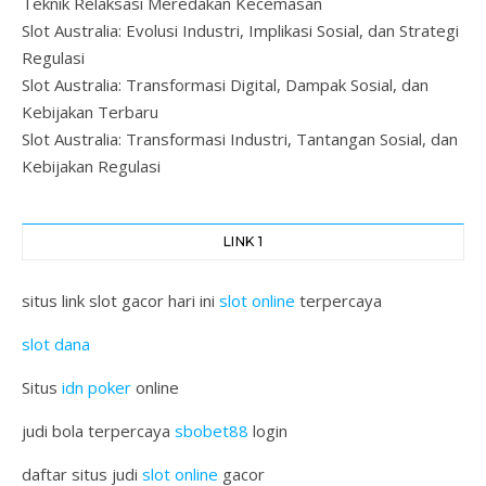
Teknik Relaksasi Meredakan Kecemasan
Slot Australia: Evolusi Industri, Implikasi Sosial, dan Strategi
Regulasi
Slot Australia: Transformasi Digital, Dampak Sosial, dan
Kebijakan Terbaru
Slot Australia: Transformasi Industri, Tantangan Sosial, dan
Kebijakan Regulasi
LINK 1
situs link slot gacor hari ini
slot online
terpercaya
slot dana
Situs
idn poker
online
judi bola terpercaya
sbobet88
login
daftar situs judi
slot online
gacor