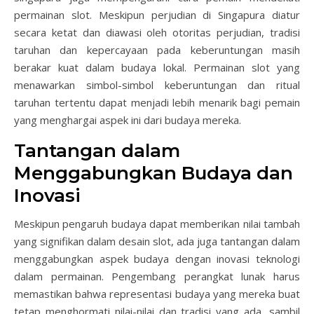
permainan slot. Meskipun perjudian di Singapura diatur
secara ketat dan diawasi oleh otoritas perjudian, tradisi
taruhan dan kepercayaan pada keberuntungan masih
berakar kuat dalam budaya lokal. Permainan slot yang
menawarkan simbol-simbol keberuntungan dan ritual
taruhan tertentu dapat menjadi lebih menarik bagi pemain
yang menghargai aspek ini dari budaya mereka.
Tantangan dalam
Menggabungkan Budaya dan
Inovasi
Meskipun pengaruh budaya dapat memberikan nilai tambah
yang signifikan dalam desain slot, ada juga tantangan dalam
menggabungkan aspek budaya dengan inovasi teknologi
dalam permainan. Pengembang perangkat lunak harus
memastikan bahwa representasi budaya yang mereka buat
tetap menghormati nilai-nilai dan tradisi yang ada, sambil