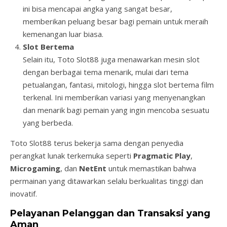
ini bisa mencapai angka yang sangat besar,
memberikan peluang besar bagi pemain untuk meraih
kemenangan luar biasa.
Slot Bertema
Selain itu, Toto Slot88 juga menawarkan mesin slot
dengan berbagai tema menarik, mulai dari tema
petualangan, fantasi, mitologi, hingga slot bertema film
terkenal. Ini memberikan variasi yang menyenangkan
dan menarik bagi pemain yang ingin mencoba sesuatu
yang berbeda.
Toto Slot88 terus bekerja sama dengan penyedia
perangkat lunak terkemuka seperti
Pragmatic Play
,
Microgaming
, dan
NetEnt
untuk memastikan bahwa
permainan yang ditawarkan selalu berkualitas tinggi dan
inovatif.
Pelayanan Pelanggan dan Transaksi yang
Aman