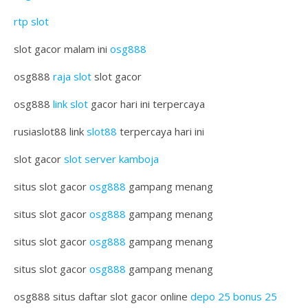
rtp slot
slot gacor malam ini
osg888
osg888
raja slot
slot gacor
osg888
link slot
gacor hari ini terpercaya
rusiaslot88 link
slot88
terpercaya hari ini
slot gacor
slot server kamboja
situs slot gacor
osg888
gampang menang
situs slot gacor
osg888
gampang menang
situs slot gacor
osg888
gampang menang
situs slot gacor
osg888
gampang menang
osg888 situs daftar slot gacor online
depo 25 bonus 25