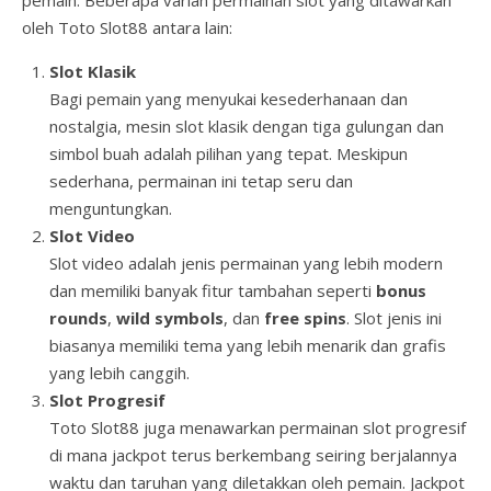
pemain. Beberapa varian permainan slot yang ditawarkan
oleh Toto Slot88 antara lain:
Slot Klasik
Bagi pemain yang menyukai kesederhanaan dan
nostalgia, mesin slot klasik dengan tiga gulungan dan
simbol buah adalah pilihan yang tepat. Meskipun
sederhana, permainan ini tetap seru dan
menguntungkan.
Slot Video
Slot video adalah jenis permainan yang lebih modern
dan memiliki banyak fitur tambahan seperti
bonus
rounds
,
wild symbols
, dan
free spins
. Slot jenis ini
biasanya memiliki tema yang lebih menarik dan grafis
yang lebih canggih.
Slot Progresif
Toto Slot88 juga menawarkan permainan slot progresif
di mana jackpot terus berkembang seiring berjalannya
waktu dan taruhan yang diletakkan oleh pemain. Jackpot