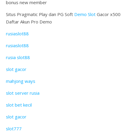
bonus new member
Situs Pragmatic Play dan PG Soft
Demo Slot
Gacor x500
Daftar Akun Pro Demo
rusiaslot88
rusiaslot88
rusia slot88
slot gacor
mahjong ways
slot server rusia
slot bet kecil
slot gacor
slot777