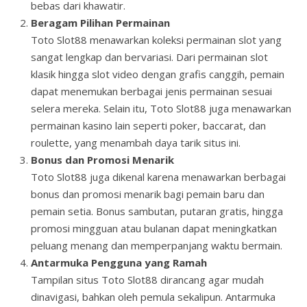
bebas dari khawatir.
Beragam Pilihan Permainan
Toto Slot88 menawarkan koleksi permainan slot yang
sangat lengkap dan bervariasi. Dari permainan slot
klasik hingga slot video dengan grafis canggih, pemain
dapat menemukan berbagai jenis permainan sesuai
selera mereka. Selain itu, Toto Slot88 juga menawarkan
permainan kasino lain seperti poker, baccarat, dan
roulette, yang menambah daya tarik situs ini.
Bonus dan Promosi Menarik
Toto Slot88 juga dikenal karena menawarkan berbagai
bonus dan promosi menarik bagi pemain baru dan
pemain setia. Bonus sambutan, putaran gratis, hingga
promosi mingguan atau bulanan dapat meningkatkan
peluang menang dan memperpanjang waktu bermain.
Antarmuka Pengguna yang Ramah
Tampilan situs Toto Slot88 dirancang agar mudah
dinavigasi, bahkan oleh pemula sekalipun. Antarmuka