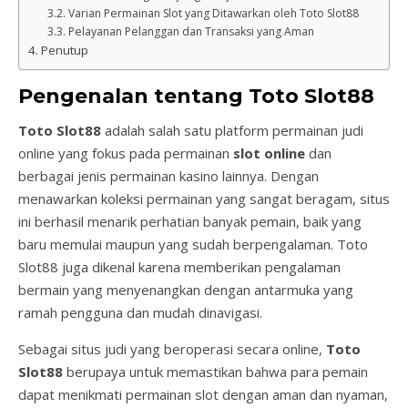
Varian Permainan Slot yang Ditawarkan oleh Toto Slot88
Pelayanan Pelanggan dan Transaksi yang Aman
Penutup
Pengenalan tentang Toto Slot88
Toto Slot88
adalah salah satu platform permainan judi
online yang fokus pada permainan
slot online
dan
berbagai jenis permainan kasino lainnya. Dengan
menawarkan koleksi permainan yang sangat beragam, situs
ini berhasil menarik perhatian banyak pemain, baik yang
baru memulai maupun yang sudah berpengalaman. Toto
Slot88 juga dikenal karena memberikan pengalaman
bermain yang menyenangkan dengan antarmuka yang
ramah pengguna dan mudah dinavigasi.
Sebagai situs judi yang beroperasi secara online,
Toto
Slot88
berupaya untuk memastikan bahwa para pemain
dapat menikmati permainan slot dengan aman dan nyaman,