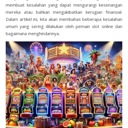
membuat kesalahan yang dapat mengurangi kesenangan
mereka atau bahkan mengakibatkan kerugian finansial.
Dalam artikel ini, kita akan membahas beberapa kesalahan
umum yang sering dilakukan oleh pemain slot online dan
bagaimana menghindarinya.