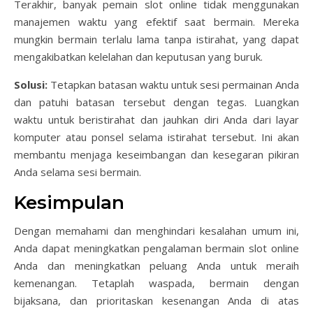
Terakhir, banyak pemain slot online tidak menggunakan
manajemen waktu yang efektif saat bermain. Mereka
mungkin bermain terlalu lama tanpa istirahat, yang dapat
mengakibatkan kelelahan dan keputusan yang buruk.
Solusi:
Tetapkan batasan waktu untuk sesi permainan Anda
dan patuhi batasan tersebut dengan tegas. Luangkan
waktu untuk beristirahat dan jauhkan diri Anda dari layar
komputer atau ponsel selama istirahat tersebut. Ini akan
membantu menjaga keseimbangan dan kesegaran pikiran
Anda selama sesi bermain.
Kesimpulan
Dengan memahami dan menghindari kesalahan umum ini,
Anda dapat meningkatkan pengalaman bermain slot online
Anda dan meningkatkan peluang Anda untuk meraih
kemenangan. Tetaplah waspada, bermain dengan
bijaksana, dan prioritaskan kesenangan Anda di atas