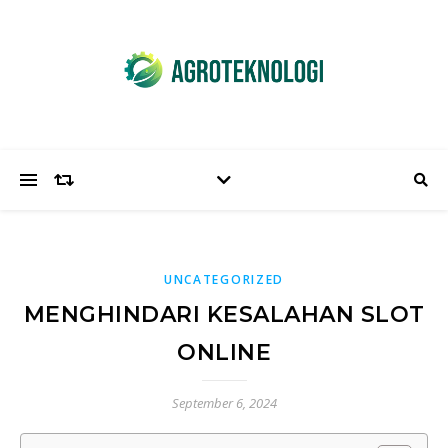
UNCATEGORIZED
MENGHINDARI KESALAHAN SLOT
ONLINE
September 6, 2024