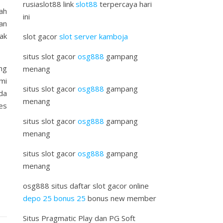
rusiaslot88 link
slot88
terpercaya hari
lah
ini
an
ak
slot gacor
slot server kamboja
situs slot gacor
osg888
gampang
ng
menang
mi
situs slot gacor
osg888
gampang
da
menang
es
situs slot gacor
osg888
gampang
menang
situs slot gacor
osg888
gampang
menang
osg888 situs daftar slot gacor online
depo 25 bonus 25
bonus new member
Situs Pragmatic Play dan PG Soft