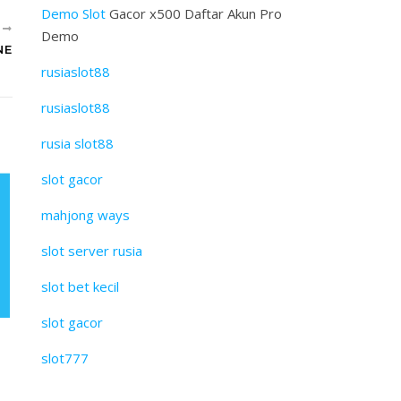
Demo Slot
Gacor x500 Daftar Akun Pro
U
Demo
NE
rusiaslot88
rusiaslot88
rusia slot88
slot gacor
mahjong ways
slot server rusia
slot bet kecil
slot gacor
slot777