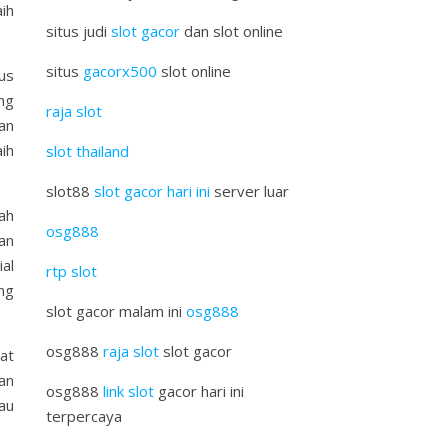
ih
situs judi
slot gacor
dan slot online
situs
gacorx500
slot online
us
ng
raja slot
an
ih
slot thailand
slot88
slot gacor hari ini
server luar
ah
osg888
an
al
rtp slot
ng
slot gacor malam ini
osg888
osg888
raja slot
slot gacor
at
an
osg888
link slot
gacor hari ini
au
terpercaya