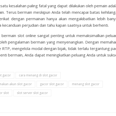
satu kesalahan paling fatal yang dapat dilakukan oleh pemain ada
in. Terus bermain meskipun Anda telah mencapai batas kehilang
terikat dengan permainan hanya akan mengakibatkan lebih bany
a kecanduan perjudian dan tahu kapan saatnya untuk berhenti.
t bermain slot online sangat penting untuk memaksimalkan pelua
oleh pengalaman bermain yang menyenangkan. Dengan memaha
RTP, mengelola modal dengan bijak, tidak terlalu tergantung pa
henti bermain, Anda dapat meningkatkan peluang Anda untuk suks
ot gacor
cara menang di slot gacor
akan akun slot gacor
gacor slot gacor
menang slot gacor
or slot
slot server slot gacor