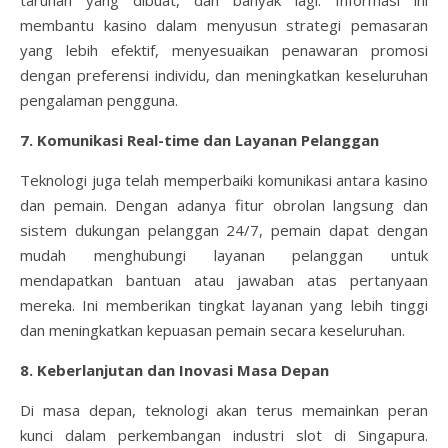
taruhan yang dibuat, dan banyak lagi. Informasi ini
membantu kasino dalam menyusun strategi pemasaran
yang lebih efektif, menyesuaikan penawaran promosi
dengan preferensi individu, dan meningkatkan keseluruhan
pengalaman pengguna.
7. Komunikasi Real-time dan Layanan Pelanggan
Teknologi juga telah memperbaiki komunikasi antara kasino
dan pemain. Dengan adanya fitur obrolan langsung dan
sistem dukungan pelanggan 24/7, pemain dapat dengan
mudah menghubungi layanan pelanggan untuk
mendapatkan bantuan atau jawaban atas pertanyaan
mereka. Ini memberikan tingkat layanan yang lebih tinggi
dan meningkatkan kepuasan pemain secara keseluruhan.
8. Keberlanjutan dan Inovasi Masa Depan
Di masa depan, teknologi akan terus memainkan peran
kunci dalam perkembangan industri slot di Singapura.