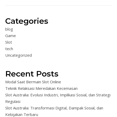
Categories
blog
Game
Slot
tech
Uncategorized
Recent Posts
Modal Saat Bermain Slot Online
Teknik Relaksasi Meredakan Kecemasan
Slot Australia: Evolusi Industri, Implikasi Sosial, dan Strategi
Regulasi
Slot Australia: Transformasi Digital, Dampak Sosial, dan
Kebijakan Terbaru