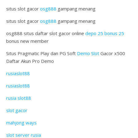
situs slot gacor
osg888
gampang menang
situs slot gacor
osg888
gampang menang
osg888 situs daftar slot gacor online
depo 25 bonus 25
bonus new member
Situs Pragmatic Play dan PG Soft
Demo Slot
Gacor x500
Daftar Akun Pro Demo
rusiaslot88
rusiaslot88
rusia slot88
slot gacor
mahjong ways
slot server rusia