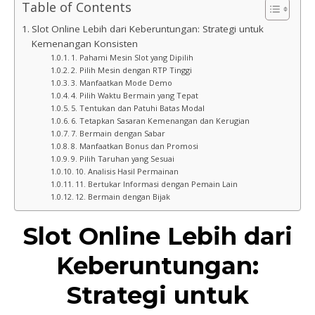
Table of Contents
Slot Online Lebih dari Keberuntungan: Strategi untuk
Kemenangan Konsisten
1. Pahami Mesin Slot yang Dipilih
2. Pilih Mesin dengan RTP Tinggi
3. Manfaatkan Mode Demo
4. Pilih Waktu Bermain yang Tepat
5. Tentukan dan Patuhi Batas Modal
6. Tetapkan Sasaran Kemenangan dan Kerugian
7. Bermain dengan Sabar
8. Manfaatkan Bonus dan Promosi
9. Pilih Taruhan yang Sesuai
10. Analisis Hasil Permainan
11. Bertukar Informasi dengan Pemain Lain
12. Bermain dengan Bijak
Slot Online Lebih dari
Keberuntungan:
Strategi untuk