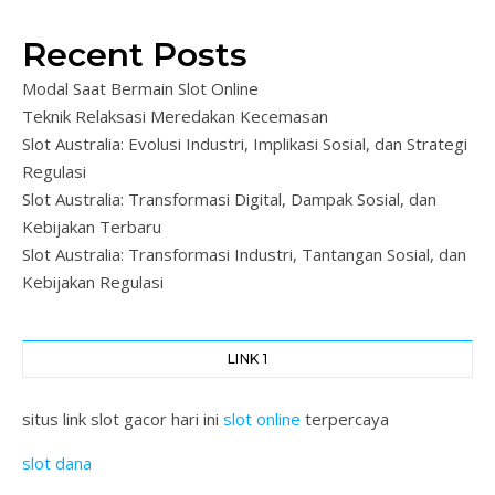
Recent Posts
Modal Saat Bermain Slot Online
Teknik Relaksasi Meredakan Kecemasan
Slot Australia: Evolusi Industri, Implikasi Sosial, dan Strategi
Regulasi
Slot Australia: Transformasi Digital, Dampak Sosial, dan
Kebijakan Terbaru
Slot Australia: Transformasi Industri, Tantangan Sosial, dan
Kebijakan Regulasi
LINK 1
situs link slot gacor hari ini
slot online
terpercaya
slot dana