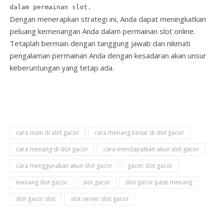
dalam permainan slot.
Dengan menerapkan strategi ini, Anda dapat meningkatkan
peluang kemenangan Anda dalam permainan slot online.
Tetaplah bermain dengan tanggung jawab dan nikmati
pengalaman permainan Anda dengan kesadaran akan unsur
keberuntungan yang tetap ada.
cara main di slot gacor
cara menang besar di slot gacor
cara menang di slot gacor
cara mendapatkan akun slot gacor
cara menggunakan akun slot gacor
gacor slot gacor
menang slot gacor
slot gacor
slot gacor pasti menang
slot gacor slot
slot server slot gacor