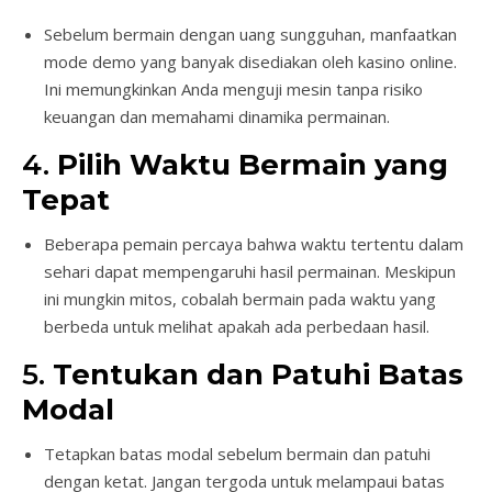
Sebelum bermain dengan uang sungguhan, manfaatkan
mode demo yang banyak disediakan oleh kasino online.
Ini memungkinkan Anda menguji mesin tanpa risiko
keuangan dan memahami dinamika permainan.
4.
Pilih Waktu Bermain yang
Tepat
Beberapa pemain percaya bahwa waktu tertentu dalam
sehari dapat mempengaruhi hasil permainan. Meskipun
ini mungkin mitos, cobalah bermain pada waktu yang
berbeda untuk melihat apakah ada perbedaan hasil.
5.
Tentukan dan Patuhi Batas
Modal
Tetapkan batas modal sebelum bermain dan patuhi
dengan ketat. Jangan tergoda untuk melampaui batas