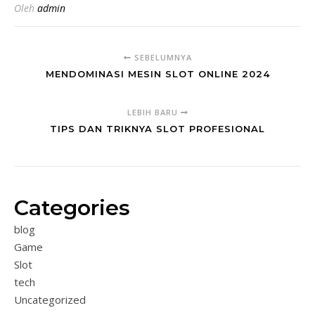
Oleh
admin
SEBELUMNYA
MENDOMINASI MESIN SLOT ONLINE 2024
LEBIH BARU
TIPS DAN TRIKNYA SLOT PROFESIONAL
Categories
blog
Game
Slot
tech
Uncategorized