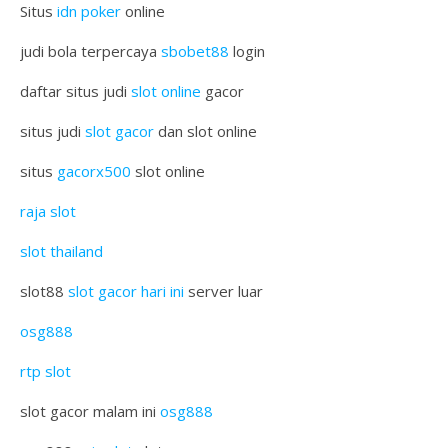
Situs
idn poker
online
judi bola terpercaya
sbobet88
login
daftar situs judi
slot online
gacor
situs judi
slot gacor
dan slot online
situs
gacorx500
slot online
raja slot
slot thailand
slot88
slot gacor hari ini
server luar
osg888
rtp slot
slot gacor malam ini
osg888