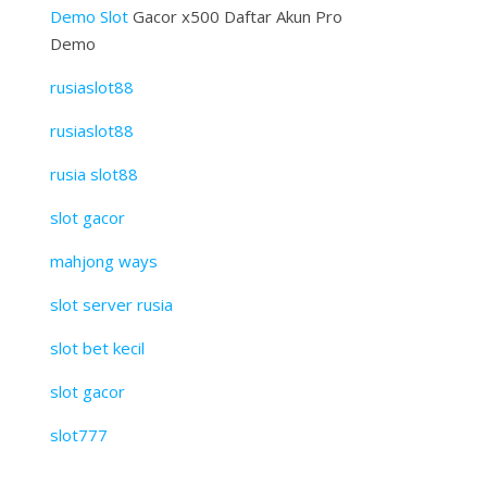
Demo Slot
Gacor x500 Daftar Akun Pro
Demo
rusiaslot88
rusiaslot88
rusia slot88
slot gacor
mahjong ways
slot server rusia
slot bet kecil
slot gacor
slot777