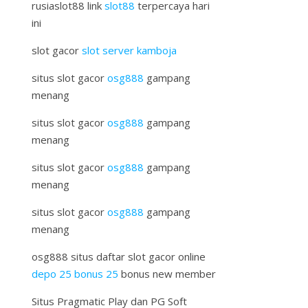
rusiaslot88 link
slot88
terpercaya hari
ini
slot gacor
slot server kamboja
situs slot gacor
osg888
gampang
menang
situs slot gacor
osg888
gampang
menang
situs slot gacor
osg888
gampang
menang
situs slot gacor
osg888
gampang
menang
osg888 situs daftar slot gacor online
depo 25 bonus 25
bonus new member
Situs Pragmatic Play dan PG Soft