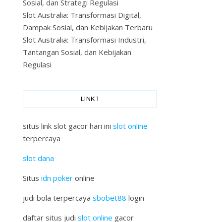
Sosial, dan Strategi Regulasi
Slot Australia: Transformasi Digital,
Dampak Sosial, dan Kebijakan Terbaru
Slot Australia: Transformasi Industri,
Tantangan Sosial, dan Kebijakan
Regulasi
LINK 1
situs link slot gacor hari ini
slot online
terpercaya
slot dana
Situs
idn poker
online
judi bola terpercaya
sbobet88
login
daftar situs judi
slot online
gacor