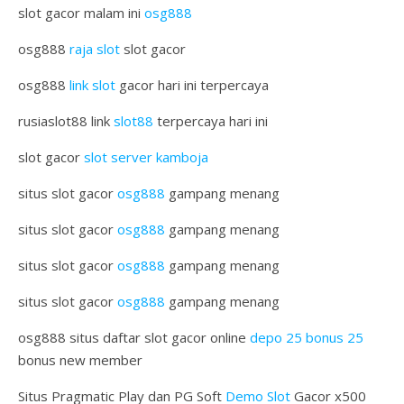
slot gacor malam ini
osg888
osg888
raja slot
slot gacor
osg888
link slot
gacor hari ini terpercaya
rusiaslot88 link
slot88
terpercaya hari ini
slot gacor
slot server kamboja
situs slot gacor
osg888
gampang menang
situs slot gacor
osg888
gampang menang
situs slot gacor
osg888
gampang menang
situs slot gacor
osg888
gampang menang
osg888 situs daftar slot gacor online
depo 25 bonus 25
bonus new member
Situs Pragmatic Play dan PG Soft
Demo Slot
Gacor x500