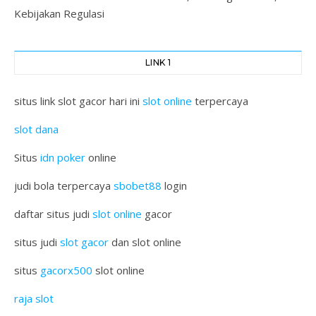
Kebijakan Regulasi
LINK 1
situs link slot gacor hari ini
slot online
terpercaya
slot dana
Situs
idn poker
online
judi bola terpercaya
sbobet88
login
daftar situs judi
slot online
gacor
situs judi
slot gacor
dan slot online
situs
gacorx500
slot online
raja slot