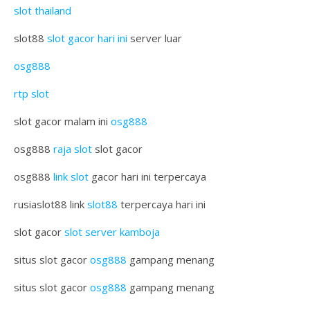
slot thailand
slot88
slot gacor hari ini
server luar
osg888
rtp slot
slot gacor malam ini
osg888
osg888
raja slot
slot gacor
osg888
link slot
gacor hari ini terpercaya
rusiaslot88 link
slot88
terpercaya hari ini
slot gacor
slot server kamboja
situs slot gacor
osg888
gampang menang
situs slot gacor
osg888
gampang menang