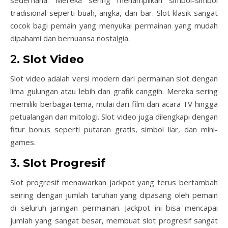
sederhana. Mereka sering menampilkan simbol-simbol
tradisional seperti buah, angka, dan bar. Slot klasik sangat
cocok bagi pemain yang menyukai permainan yang mudah
dipahami dan bernuansa nostalgia.
2.
Slot Video
Slot video adalah versi modern dari permainan slot dengan
lima gulungan atau lebih dan grafik canggih. Mereka sering
memiliki berbagai tema, mulai dari film dan acara TV hingga
petualangan dan mitologi. Slot video juga dilengkapi dengan
fitur bonus seperti putaran gratis, simbol liar, dan mini-
games.
3.
Slot Progresif
Slot progresif menawarkan jackpot yang terus bertambah
seiring dengan jumlah taruhan yang dipasang oleh pemain
di seluruh jaringan permainan. Jackpot ini bisa mencapai
jumlah yang sangat besar, membuat slot progresif sangat