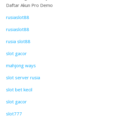
Daftar Akun Pro Demo
rusiaslot88
rusiaslot88
rusia slot88
slot gacor
mahjong ways
slot server rusia
slot bet kecil
slot gacor
slot777