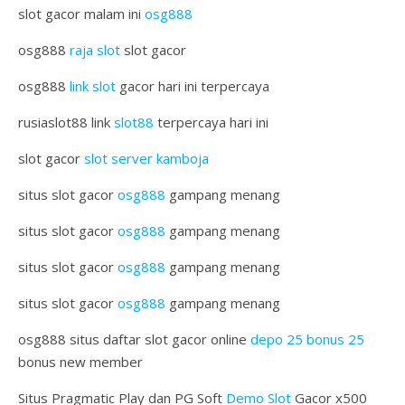
slot gacor malam ini
osg888
osg888
raja slot
slot gacor
osg888
link slot
gacor hari ini terpercaya
rusiaslot88 link
slot88
terpercaya hari ini
slot gacor
slot server kamboja
situs slot gacor
osg888
gampang menang
situs slot gacor
osg888
gampang menang
situs slot gacor
osg888
gampang menang
situs slot gacor
osg888
gampang menang
osg888 situs daftar slot gacor online
depo 25 bonus 25
bonus new member
Situs Pragmatic Play dan PG Soft
Demo Slot
Gacor x500