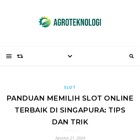
SLOT
PANDUAN MEMILIH SLOT ONLINE
TERBAIK DI SINGAPURA: TIPS
DAN TRIK
Agustus 21, 2024