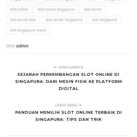
slot online
slot online singapore
slot server
slot server luar
slot server singapore
slot singapore
slot singapore resmi
Oleh
admin
SEBELUMNYA
SEJARAH PERKEMBANGAN SLOT ONLINE DI
SINGAPURA: DARI MESIN FISIK KE PLATFORM
DIGITAL
LEBIH BARU
PANDUAN MEMILIH SLOT ONLINE TERBAIK DI
SINGAPURA: TIPS DAN TRIK