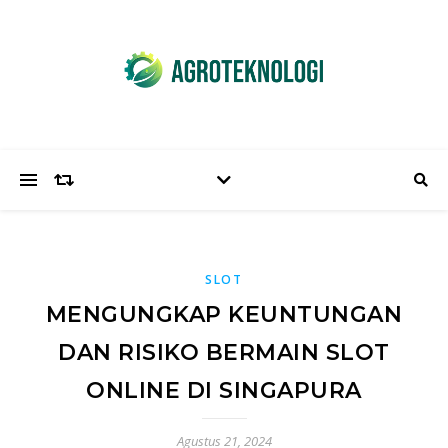
SLOT
MENGUNGKAP KEUNTUNGAN
DAN RISIKO BERMAIN SLOT
ONLINE DI SINGAPURA
Agustus 21, 2024