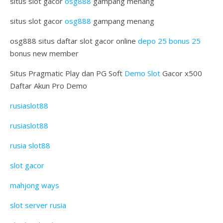
situs slot gacor
osg888
gampang menang
situs slot gacor
osg888
gampang menang
osg888 situs daftar slot gacor online
depo 25 bonus 25
bonus new member
Situs Pragmatic Play dan PG Soft
Demo Slot
Gacor x500
Daftar Akun Pro Demo
rusiaslot88
rusiaslot88
rusia slot88
slot gacor
mahjong ways
slot server rusia