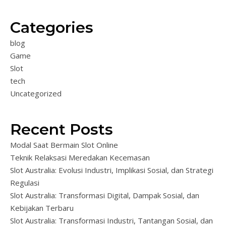
Categories
blog
Game
Slot
tech
Uncategorized
Recent Posts
Modal Saat Bermain Slot Online
Teknik Relaksasi Meredakan Kecemasan
Slot Australia: Evolusi Industri, Implikasi Sosial, dan Strategi
Regulasi
Slot Australia: Transformasi Digital, Dampak Sosial, dan
Kebijakan Terbaru
Slot Australia: Transformasi Industri, Tantangan Sosial, dan