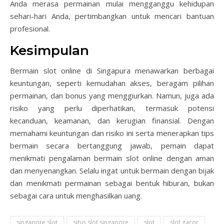
Anda merasa permainan mulai mengganggu kehidupan
sehari-hari Anda, pertimbangkan untuk mencari bantuan
profesional.
Kesimpulan
Bermain slot online di Singapura menawarkan berbagai
keuntungan, seperti kemudahan akses, beragam pilihan
permainan, dan bonus yang menggiurkan. Namun, juga ada
risiko yang perlu diperhatikan, termasuk potensi
kecanduan, keamanan, dan kerugian finansial. Dengan
memahami keuntungan dan risiko ini serta menerapkan tips
bermain secara bertanggung jawab, pemain dapat
menikmati pengalaman bermain slot online dengan aman
dan menyenangkan. Selalu ingat untuk bermain dengan bijak
dan menikmati permainan sebagai bentuk hiburan, bukan
sebagai cara untuk menghasilkan uang.
singapore slot
situs slot singapore
slot
slot gacor