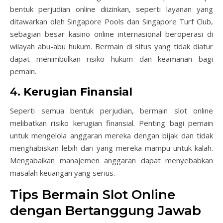
bentuk perjudian online diizinkan, seperti layanan yang
ditawarkan oleh Singapore Pools dan Singapore Turf Club,
sebagian besar kasino online internasional beroperasi di
wilayah abu-abu hukum. Bermain di situs yang tidak diatur
dapat menimbulkan risiko hukum dan keamanan bagi
pemain.
4.
Kerugian Finansial
Seperti semua bentuk perjudian, bermain slot online
melibatkan risiko kerugian finansial. Penting bagi pemain
untuk mengelola anggaran mereka dengan bijak dan tidak
menghabiskan lebih dari yang mereka mampu untuk kalah.
Mengabaikan manajemen anggaran dapat menyebabkan
masalah keuangan yang serius.
Tips Bermain Slot Online
dengan Bertanggung Jawab