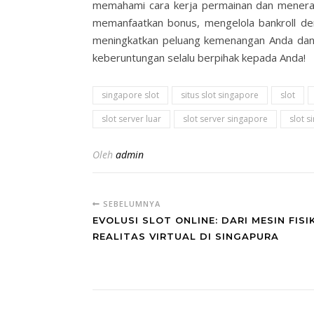
memahami cara kerja permainan dan menerapk
memanfaatkan bonus, mengelola bankroll den
meningkatkan peluang kemenangan Anda dan
keberuntungan selalu berpihak kepada Anda!
singapore slot
situs slot singapore
slot
slot server luar
slot server singapore
slot 
Oleh
admin
SEBELUMNYA
EVOLUSI SLOT ONLINE: DARI MESIN FISI
REALITAS VIRTUAL DI SINGAPURA