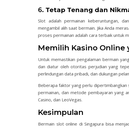
6.
Tetap Tenang dan Nikm
Slot adalah permainan keberuntungan, dan
mengambil alih saat bermain. Jika Anda merasa
proses permainan adalah cara terbaik untuk m
Memilih Kasino Online 
Untuk memastikan pengalaman bermain yang a
dan diatur oleh otoritas perjudian yang tep
perlindungan data pribadi, dan dukungan pela
Beberapa faktor yang perlu dipertimbangkan sa
permainan, dan metode pembayaran yang ama
Casino, dan LeoVegas.
Kesimpulan
Bermain slot online di Singapura bisa men