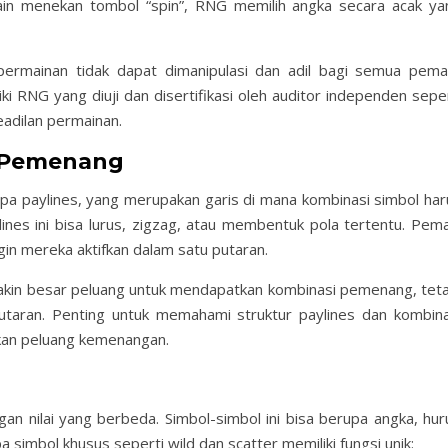
emain menekan tombol “spin”, RNG memilih angka secara acak ya
rmainan tidak dapat dimanipulasi dan adil bagi semua pemai
i RNG yang diuji dan disertifikasi oleh auditor independen seper
adilan permainan.
i Pemenang
rapa paylines, yang merupakan garis di mana kombinasi simbol har
nes ini bisa lurus, zigzag, atau membentuk pola tertentu. Pema
gin mereka aktifkan dalam satu putaran.
makin besar peluang untuk mendapatkan kombinasi pemenang, teta
putaran. Penting untuk memahami struktur paylines dan kombina
kan peluang kemenangan.
an nilai yang berbeda. Simbol-simbol ini bisa berupa angka, huru
imbol khusus seperti wild dan scatter memiliki fungsi unik: