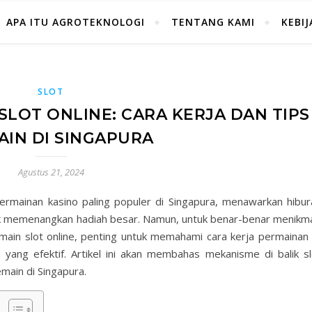
APA ITU AGROTEKNOLOGI
TENTANG KAMI
KEBIJ
SLOT
LOT ONLINE: CARA KERJA DAN TIPS
IN DI SINGAPURA
Agustus 21, 2024
 permainan kasino paling populer di Singapura, menawarkan hibur
 memenangkan hadiah besar. Namun, untuk benar-benar menikma
in slot online, penting untuk memahami cara kerja permainan i
ang efektif. Artikel ini akan membahas mekanisme di balik sl
emain di Singapura.