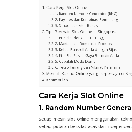
Cara Kerja Slot Online
1. Random Number Generator (RNG)
2. Paylines dan Kombinasi Pemenang
3. Simbol dan Fitur Bonus
Tips Bermain Slot Online di Singapura
1. Pilih Slot dengan RTP Tinggi
2. Manfaatkan Bonus dan Promosi
3. Kelola Bankroll Anda dengan Bijak
4. Pilih Slot Sesuai Gaya Bermain Anda
5. Cobalah Mode Demo
6. Tetap Tenang dan Nikmati Permainan
Memilih Kasino Online yang Terpercaya di Si
Kesimpulan
Cara Kerja Slot Online
1.
Random Number Generat
Setiap mesin slot online menggunakan tek
setiap putaran bersifat acak dan independe