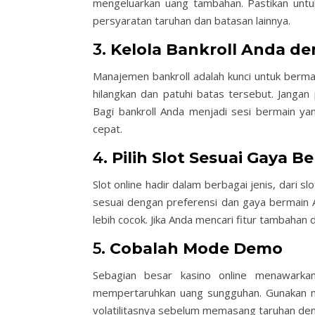
mengeluarkan uang tambahan. Pastikan unt
persyaratan taruhan dan batasan lainnya.
3.
Kelola Bankroll Anda de
Manajemen bankroll adalah kunci untuk berma
hilangkan dan patuhi batas tersebut. Janga
Bagi bankroll Anda menjadi sesi bermain yan
cepat.
4.
Pilih Slot Sesuai Gaya 
Slot online hadir dalam berbagai jenis, dari sl
sesuai dengan preferensi dan gaya bermain A
lebih cocok. Jika Anda mencari fitur tambahan 
5.
Cobalah Mode Demo
Sebagian besar kasino online menawar
mempertaruhkan uang sungguhan. Gunakan m
volatilitasnya sebelum memasang taruhan de