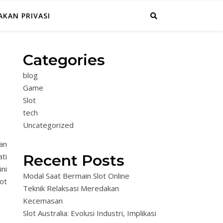
AKAN PRIVASI
Categories
blog
Game
Slot
tech
Uncategorized
an
ti
Recent Posts
ni
Modal Saat Bermain Slot Online
ot
Teknik Relaksasi Meredakan
Kecemasan
Slot Australia: Evolusi Industri, Implikasi