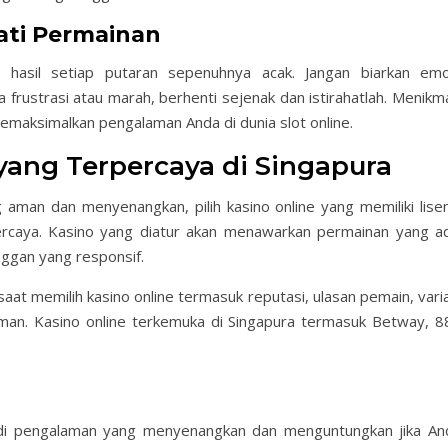
ati Permainan
 hasil setiap putaran sepenuhnya acak. Jangan biarkan emo
 frustrasi atau marah, berhenti sejenak dan istirahatlah. Menikm
emaksimalkan pengalaman Anda di dunia slot online.
yang Terpercaya di Singapura
man dan menyenangkan, pilih kasino online yang memiliki lisen
ercaya. Kasino yang diatur akan menawarkan permainan yang adi
nggan yang responsif.
at memilih kasino online termasuk reputasi, ulasan pemain, varia
n. Kasino online terkemuka di Singapura termasuk Betway, 8
jadi pengalaman yang menyenangkan dan menguntungkan jika An