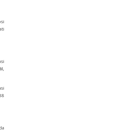
si
ati
si
l,
si
88
da