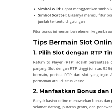
Simbol Wild
: Dapat menggantikan simbol
Simbol Scatter
: Biasanya memicu fitur bo
jumlah tertentu di gulungan.
Fitur bonus ini menambah elemen kegembiraa
Tips Bermain Slot Onli
1.
Pilih Slot dengan RTP Ti
Return to Player (RTP) adalah persentase d
panjang. Slot dengan RTP tinggi (di atas 95
bermain, periksa RTP dari slot yang ingin A
permainan atau di situs kasino.
2.
Manfaatkan Bonus dan 
Banyak kasino online menawarkan bonus dan 
selamat datang, putaran gratis, dan penawa