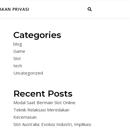
AKAN PRIVASI
Categories
blog
Game
Slot
tech
Uncategorized
Recent Posts
Modal Saat Bermain Slot Online
Teknik Relaksasi Meredakan
Kecemasan
Slot Australia: Evolusi Industri, Implikasi