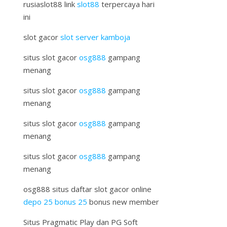
rusiaslot88 link
slot88
terpercaya hari
ini
slot gacor
slot server kamboja
situs slot gacor
osg888
gampang
menang
situs slot gacor
osg888
gampang
menang
situs slot gacor
osg888
gampang
menang
situs slot gacor
osg888
gampang
menang
osg888 situs daftar slot gacor online
depo 25 bonus 25
bonus new member
Situs Pragmatic Play dan PG Soft