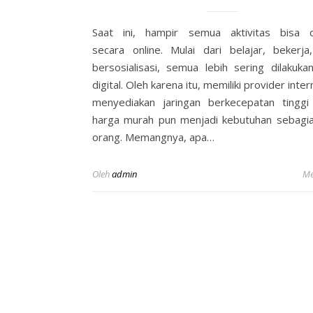
Saat ini, hampir semua aktivitas bisa d
secara online. Mulai dari belajar, bekerja
bersosialisasi, semua lebih sering dilakuka
digital. Oleh karena itu, memiliki provider inte
menyediakan jaringan berkecepatan tingg
harga murah pun menjadi kebutuhan sebagi
orang. Memangnya, apa…
Oleh
admin
Me