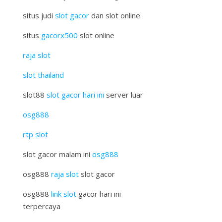
situs judi
slot gacor
dan slot online
situs
gacorx500
slot online
raja slot
slot thailand
slot88
slot gacor hari ini
server luar
osg888
rtp slot
slot gacor malam ini
osg888
osg888
raja slot
slot gacor
osg888
link slot
gacor hari ini
terpercaya