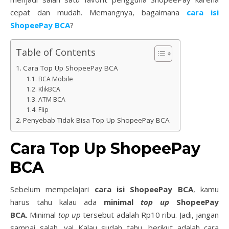
cepat dan mudah. Memangnya, bagaimana
cara isi
ShopeePay BCA
?
Table of Contents
Cara Top Up ShopeePay BCA
BCA Mobile
KlikBCA
ATM BCA
Flip
Penyebab Tidak Bisa Top Up ShopeePay BCA
Cara Top Up ShopeePay
BCA
Sebelum mempelajari
cara isi ShopeePay BCA
, kamu
harus tahu kalau ada
minimal
top up
ShopeePay
BCA.
Minimal
top up
tersebut adalah Rp10 ribu. Jadi, jangan
sampai salah, ya! Kalau sudah tahu, berikut adalah cara