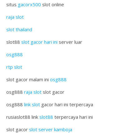
situs
gacorx500
slot online
raja slot
slot thailand
slot88
slot gacor hari ini
server luar
osg888
rtp slot
slot gacor malam ini
osg888
osg888
raja slot
slot gacor
osg888
link slot
gacor hari ini terpercaya
rusiaslot88 link
slot88
terpercaya hari ini
slot gacor
slot server kamboja