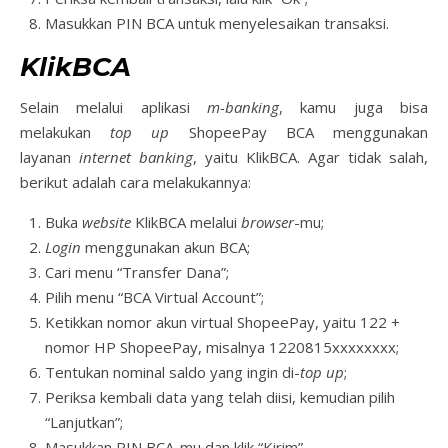
Masukkan PIN BCA untuk menyelesaikan transaksi.
KlikBCA
Selain melalui aplikasi
m-banking
, kamu juga bisa
melakukan
top up
ShopeePay BCA menggunakan
layanan
internet banking
, yaitu KlikBCA. Agar tidak salah,
berikut adalah cara melakukannya:
Buka
website
KlikBCA melalui
browser
-mu;
Login
menggunakan akun BCA;
Cari menu “Transfer Dana”;
Pilih menu “BCA Virtual Account”;
Ketikkan nomor akun virtual ShopeePay, yaitu 122 +
nomor HP ShopeePay, misalnya 1220815xxxxxxxx;
Tentukan nominal saldo yang ingin di-
top up
;
Periksa kembali data yang telah diisi, kemudian pilih
“Lanjutkan”;
Masukkan PIN BCA-mu dan klik “Kirim”.