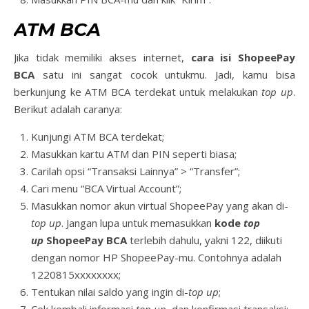
ATM BCA
Jika tidak memiliki akses internet,
cara isi ShopeePay
BCA
satu ini sangat cocok untukmu. Jadi, kamu bisa
berkunjung ke ATM BCA terdekat untuk melakukan
top up
.
Berikut adalah caranya:
Kunjungi ATM BCA terdekat;
Masukkan kartu ATM dan PIN seperti biasa;
Carilah opsi “Transaksi Lainnya” > “Transfer”;
Cari menu “BCA Virtual Account”;
Masukkan nomor akun virtual ShopeePay yang akan di-
top up
. Jangan lupa untuk memasukkan
kode
top
up
ShopeePay BCA
terlebih dahulu, yakni 122, diikuti
dengan nomor HP ShopeePay-mu. Contohnya adalah
1220815xxxxxxxx;
Tentukan nilai saldo yang ingin di-
top up
;
Cek kembali informasi
top up
, dan konfirmasi transaksi;