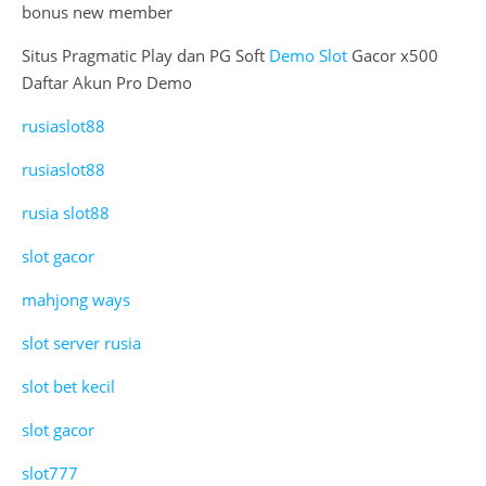
bonus new member
Situs Pragmatic Play dan PG Soft
Demo Slot
Gacor x500
Daftar Akun Pro Demo
rusiaslot88
rusiaslot88
rusia slot88
slot gacor
mahjong ways
slot server rusia
slot bet kecil
slot gacor
slot777