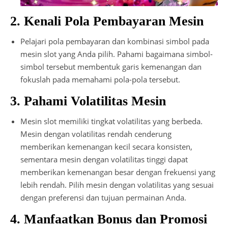
2.
Kenali Pola Pembayaran Mesin
Pelajari pola pembayaran dan kombinasi simbol pada
mesin slot yang Anda pilih. Pahami bagaimana simbol-
simbol tersebut membentuk garis kemenangan dan
fokuslah pada memahami pola-pola tersebut.
3.
Pahami Volatilitas Mesin
Mesin slot memiliki tingkat volatilitas yang berbeda.
Mesin dengan volatilitas rendah cenderung
memberikan kemenangan kecil secara konsisten,
sementara mesin dengan volatilitas tinggi dapat
memberikan kemenangan besar dengan frekuensi yang
lebih rendah. Pilih mesin dengan volatilitas yang sesuai
dengan preferensi dan tujuan permainan Anda.
4.
Manfaatkan Bonus dan Promosi