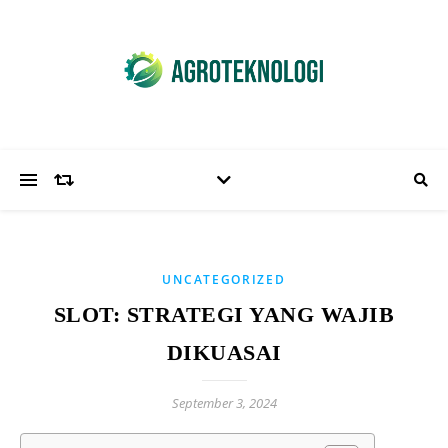
UNCATEGORIZED
SLOT: STRATEGI YANG WAJIB
DIKUASAI
September 3, 2024