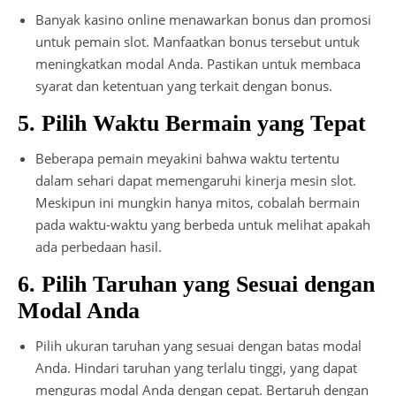
Banyak kasino online menawarkan bonus dan promosi
untuk pemain slot. Manfaatkan bonus tersebut untuk
meningkatkan modal Anda. Pastikan untuk membaca
syarat dan ketentuan yang terkait dengan bonus.
5.
Pilih Waktu Bermain yang Tepat
Beberapa pemain meyakini bahwa waktu tertentu
dalam sehari dapat memengaruhi kinerja mesin slot.
Meskipun ini mungkin hanya mitos, cobalah bermain
pada waktu-waktu yang berbeda untuk melihat apakah
ada perbedaan hasil.
6.
Pilih Taruhan yang Sesuai dengan
Modal Anda
Pilih ukuran taruhan yang sesuai dengan batas modal
Anda. Hindari taruhan yang terlalu tinggi, yang dapat
menguras modal Anda dengan cepat. Bertaruh dengan