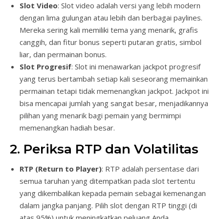
Slot Video
: Slot video adalah versi yang lebih modern
dengan lima gulungan atau lebih dan berbagai paylines.
Mereka sering kali memiliki tema yang menarik, grafis
canggih, dan fitur bonus seperti putaran gratis, simbol
liar, dan permainan bonus.
Slot Progresif
: Slot ini menawarkan jackpot progresif
yang terus bertambah setiap kali seseorang memainkan
permainan tetapi tidak memenangkan jackpot. Jackpot ini
bisa mencapai jumlah yang sangat besar, menjadikannya
pilihan yang menarik bagi pemain yang bermimpi
memenangkan hadiah besar.
2. Periksa RTP dan Volatilitas
RTP (Return to Player)
: RTP adalah persentase dari
semua taruhan yang ditempatkan pada slot tertentu
yang dikembalikan kepada pemain sebagai kemenangan
dalam jangka panjang. Pilih slot dengan RTP tinggi (di
atas 95%) untuk meningkatkan peluang Anda