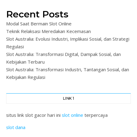
Recent Posts
Modal Saat Bermain Slot Online
Teknik Relaksasi Meredakan Kecemasan
Slot Australia: Evolusi Industri, Implikasi Sosial, dan Strategi
Regulasi
Slot Australia: Transformasi Digital, Dampak Sosial, dan
Kebijakan Terbaru
Slot Australia: Transformasi Industri, Tantangan Sosial, dan
Kebijakan Regulasi
LINK 1
situs link slot gacor hari ini
slot online
terpercaya
slot dana