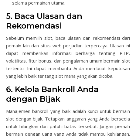
selama permainan utama.
5. Baca Ulasan dan
Rekomendasi
Sebelum memilih slot, baca ulasan dan rekomendasi dari
pemain lain dan situs web perjudian terpercaya. Ulasan ini
dapat memberikan informasi berharga tentang RTP,
volatilitas, fitur bonus, dan pengalaman umum bermain slot
tertentu. Ini dapat membantu Anda membuat keputusan
yang lebih baik tentang slot mana yang akan dicoba.
6. Kelola Bankroll Anda
dengan Bijak
Manajemen bankroll yang baik adalah kunci untuk bermain
slot dengan bijak. Tetapkan anggaran yang Anda bersedia
untuk hilangkan dan patuhi batas tersebut. Jangan pernah
bermain dengan uang yang Anda tidak mampu kehilangan.