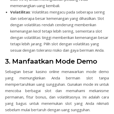
memenangkan uang kembali.
Volatilitas
: Volatilitas mengacu pada seberapa sering
dan seberapa besar kemenangan yang dihasilkan. Slot
dengan volatilitas rendah cenderung memberikan
kemenangan kecil tetapi lebih sering, sementara slot
dengan volatilitas tinggi memberikan kemenangan besar
tetapi lebih jarang. Pilih slot dengan volatilitas yang
sesuai dengan toleransi risiko dan gaya bermain Anda.
3. Manfaatkan Mode Demo
Sebagian besar kasino online menawarkan mode demo
yang memungkinkan Anda bermain slot tanpa
mempertaruhkan uang sungguhan. Gunakan mode ini untuk
mencoba berbagai slot dan memahami mekanisme
permainan, fitur bonus, dan volatilitasnya. Ini adalah cara
yang bagus untuk menemukan slot yang Anda nikmati
sebelum mulai bertaruh dengan uang sungguhan.