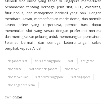
Memilih slot online yang tepat di Singapura memerlukan
pemahaman tentang berbagai jenis slot, RTP, volatilitas,
fitur bonus, dan manajemen bankroll yang baik. Dengan
membaca ulasan, memanfaatkan mode demo, dan memilih
kasino online yang terpercaya, pemain baru dapat
menemukan slot yang sesuai dengan preferensi mereka
dan meningkatkan peluang untuk memenangkan permainan.
Selamat bermain dan semoga keberuntungan selalu
berpihak kepada Anda!
singapore slot
situs slot singapore
slot
slot gacor
slot online
slot online singapore
slot server
slot server luar
slot server singapore
slot singapore
slot singapore resmi
Oleh
admin