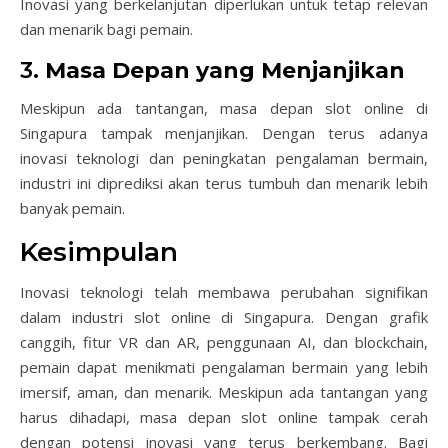
Inovasi yang berkelanjutan diperlukan untuk tetap relevan
dan menarik bagi pemain.
3.
Masa Depan yang Menjanjikan
Meskipun ada tantangan, masa depan slot online di
Singapura tampak menjanjikan. Dengan terus adanya
inovasi teknologi dan peningkatan pengalaman bermain,
industri ini diprediksi akan terus tumbuh dan menarik lebih
banyak pemain.
Kesimpulan
Inovasi teknologi telah membawa perubahan signifikan
dalam industri slot online di Singapura. Dengan grafik
canggih, fitur VR dan AR, penggunaan AI, dan blockchain,
pemain dapat menikmati pengalaman bermain yang lebih
imersif, aman, dan menarik. Meskipun ada tantangan yang
harus dihadapi, masa depan slot online tampak cerah
dengan potensi inovasi yang terus berkembang. Bagi