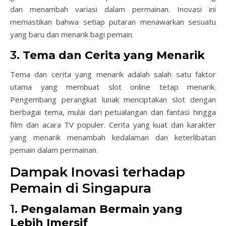
dan menambah variasi dalam permainan. Inovasi ini
memastikan bahwa setiap putaran menawarkan sesuatu
yang baru dan menarik bagi pemain.
3.
Tema dan Cerita yang Menarik
Tema dan cerita yang menarik adalah salah satu faktor
utama yang membuat slot online tetap menarik.
Pengembang perangkat lunak menciptakan slot dengan
berbagai tema, mulai dari petualangan dan fantasi hingga
film dan acara TV populer. Cerita yang kuat dan karakter
yang menarik menambah kedalaman dan keterlibatan
pemain dalam permainan.
Dampak Inovasi terhadap
Pemain di Singapura
1.
Pengalaman Bermain yang
Lebih Imersif