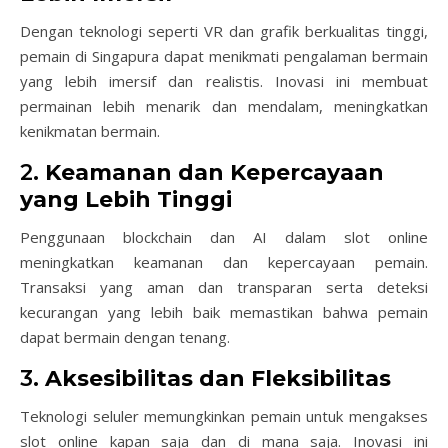
Dengan teknologi seperti VR dan grafik berkualitas tinggi,
pemain di Singapura dapat menikmati pengalaman bermain
yang lebih imersif dan realistis. Inovasi ini membuat
permainan lebih menarik dan mendalam, meningkatkan
kenikmatan bermain.
2.
Keamanan dan Kepercayaan
yang Lebih Tinggi
Penggunaan blockchain dan AI dalam slot online
meningkatkan keamanan dan kepercayaan pemain.
Transaksi yang aman dan transparan serta deteksi
kecurangan yang lebih baik memastikan bahwa pemain
dapat bermain dengan tenang.
3.
Aksesibilitas dan Fleksibilitas
Teknologi seluler memungkinkan pemain untuk mengakses
slot online kapan saja dan di mana saja. Inovasi ini