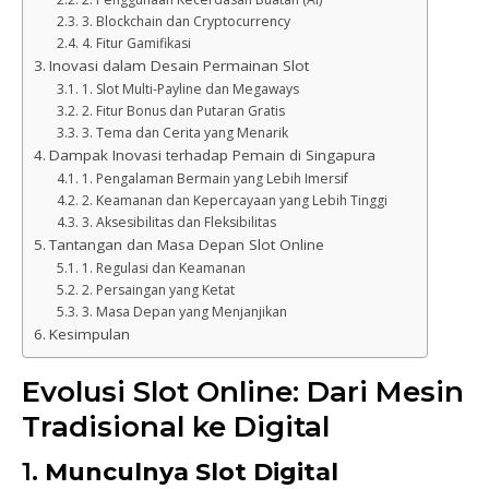
3. Blockchain dan Cryptocurrency
4. Fitur Gamifikasi
Inovasi dalam Desain Permainan Slot
1. Slot Multi-Payline dan Megaways
2. Fitur Bonus dan Putaran Gratis
3. Tema dan Cerita yang Menarik
Dampak Inovasi terhadap Pemain di Singapura
1. Pengalaman Bermain yang Lebih Imersif
2. Keamanan dan Kepercayaan yang Lebih Tinggi
3. Aksesibilitas dan Fleksibilitas
Tantangan dan Masa Depan Slot Online
1. Regulasi dan Keamanan
2. Persaingan yang Ketat
3. Masa Depan yang Menjanjikan
Kesimpulan
Evolusi Slot Online: Dari Mesin
Tradisional ke Digital
1.
Munculnya Slot Digital